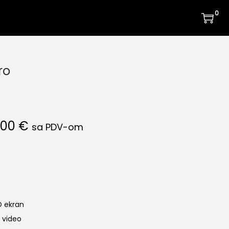
0
ro
R
,00
€
sa PDV-om
a
s
p
o
n
D ekran
c
 video
i