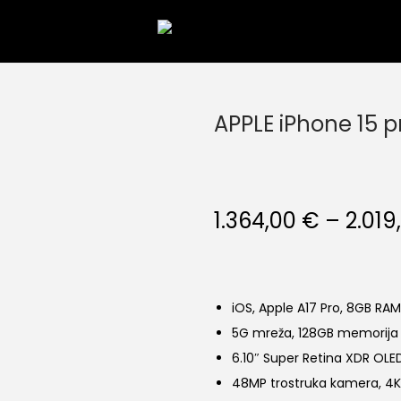
S
S
k
k
i
i
p
p
APPLE iPhone 15 p
t
t
o
o
n
c
1.364,00
€
–
2.019
a
o
v
n
i
t
g
e
iOS, Apple A17 Pro, 8GB RAM
a
n
5G mreža, 128GB memorija
t
t
6.10″ Super Retina XDR OLE
i
48MP trostruka kamera, 4K
o