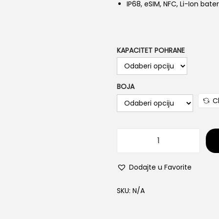
IP68, eSIM, NFC, Li-Ion bater
n
KAPACITET POHRANE
BOJA
C
A
P
Dodajte u Favorite
P
L
SKU:
N/A
E
i