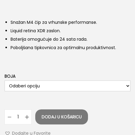
n
Snažan M4 čip za vrhunske performanse.
Liquid retina XDR zaslon.
Baterija omogućuje do 24 sata rada.
Poboljšana tipkovnica za optimalnu produktivnost.
BOJA
DODAJ U KOŠARICU
A
p
Dodajte u Favorite