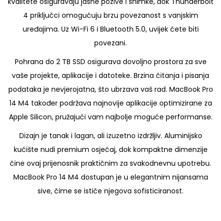
kvalitete osiguravaju jasne pozive i snimke, dok Thunderbolt
2
4 priključci omogućuju brzu povezanost s vanjskim
4
uređajima. Uz Wi-Fi 6 i Bluetooth 5.0, uvijek ćete biti
g
povezani.
b
R
Pohrana do 2 TB SSD osigurava dovoljno prostora za sve
A
vaše projekte, aplikacije i datoteke. Brzina čitanja i pisanja
M
podataka je nevjerojatna, što ubrzava vaš rad. MacBook Pro
5
14 M4 također podržava najnovije aplikacije optimizirane za
1
Apple Silicon, pružajući vam najbolje moguće performanse.
2
Dizajn je tanak i lagan, ali izuzetno izdržljiv. Aluminijsko
g
kućište nudi premium osjećaj, dok kompaktne dimenzije
b
čine ovaj prijenosnik praktičnim za svakodnevnu upotrebu.
S
MacBook Pro 14 M4 dostupan je u elegantnim nijansama
S
sive, čime se ističe njegova sofisticiranost.
D
k