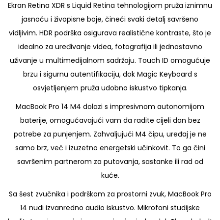
4
Ekran Retina XDR s Liquid Retina tehnologijom pruža iznimnu
P
jasnoću i živopisne boje, čineći svaki detalj savršeno
r
vidljivim. HDR podrška osigurava realistične kontraste, što je
o
idealno za uređivanje videa, fotografija ili jednostavno
1
uživanje u multimedijalnom sadržaju. Touch ID omogućuje
2
brzu i sigurnu autentifikaciju, dok Magic Keyboard s
C
osvjetljenjem pruža udobno iskustvo tipkanja.
C
MacBook Pro 14 M4 dolazi s impresivnom autonomijom
P
baterije, omogućavajući vam da radite cijeli dan bez
U
potrebe za punjenjem. Zahvaljujući M4 čipu, uređaj je ne
1
samo brz, već i izuzetno energetski učinkovit. To ga čini
6
savršenim partnerom za putovanja, sastanke ili rad od
C
kuće.
G
Sa šest zvučnika i podrškom za prostorni zvuk, MacBook Pro
P
14 nudi izvanredno audio iskustvo. Mikrofoni studijske
U