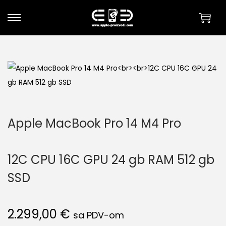
S
S
k
k
i
i
p
p
t
t
o
o
n
c
Apple MacBook Pro 14 M4 Pro
a
o
v
n
i
t
12C CPU 16C GPU 24 gb RAM 512 gb
g
e
SSD
a
n
t
t
i
2.299,00
€
sa PDV-om
o