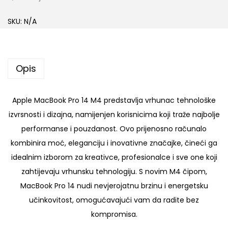
p
l
SKU:
N/A
e
M
a
Opis
c
B
Apple MacBook Pro 14 M4 predstavlja vrhunac tehnološke
o
izvrsnosti i dizajna, namijenjen korisnicima koji traže najbolje
o
performanse i pouzdanost. Ovo prijenosno računalo
k
kombinira moć, eleganciju i inovativne značajke, čineći ga
P
idealnim izborom za kreativce, profesionalce i sve one koji
r
zahtijevaju vrhunsku tehnologiju. S novim M4 čipom,
o
MacBook Pro 14 nudi nevjerojatnu brzinu i energetsku
1
učinkovitost, omogućavajući vam da radite bez
4
kompromisa.
M