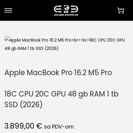
S
S
k
k
i
i
p
p
t
t
o
o
n
c
Apple MacBook Pro 16.2 M5 Pro
a
o
v
n
i
t
18C CPU 20C GPU 48 gb RAM 1 tb
g
e
SSD (2026)
a
n
t
t
i
3.899,00
€
sa PDV-om
o