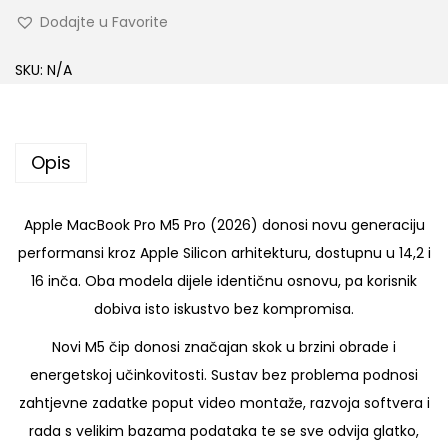
p
Dodajte u Favorite
p
l
SKU:
N/A
e
M
a
Opis
c
B
Apple MacBook Pro M5 Pro (2026) donosi novu generaciju
o
performansi kroz Apple Silicon arhitekturu, dostupnu u 14,2 i
o
16 inča. Oba modela dijele identičnu osnovu, pa korisnik
k
dobiva isto iskustvo bez kompromisa.
P
r
Novi M5 čip donosi značajan skok u brzini obrade i
o
energetskoj učinkovitosti. Sustav bez problema podnosi
1
zahtjevne zadatke poput video montaže, razvoja softvera i
6
rada s velikim bazama podataka te se sve odvija glatko,