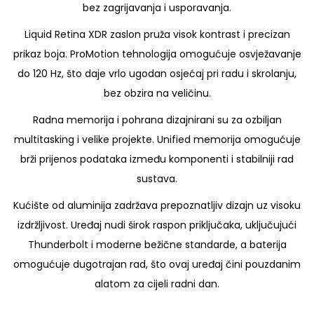
.
bez zagrijavanja i usporavanja.
2
Liquid Retina XDR zaslon pruža visok kontrast i precizan
M
prikaz boja. ProMotion tehnologija omogućuje osvježavanje
5
do 120 Hz, što daje vrlo ugodan osjećaj pri radu i skrolanju,
P
bez obzira na veličinu.
r
Radna memorija i pohrana dizajnirani su za ozbiljan
o
multitasking i velike projekte. Unified memorija omogućuje
1
brži prijenos podataka između komponenti i stabilniji rad
8
sustava.
C
C
Kućište od aluminija zadržava prepoznatljiv dizajn uz visoku
P
izdržljivost. Uređaj nudi širok raspon priključaka, uključujući
U
Thunderbolt i moderne bežične standarde, a baterija
2
omogućuje dugotrajan rad, što ovaj uređaj čini pouzdanim
0
alatom za cijeli radni dan.
C